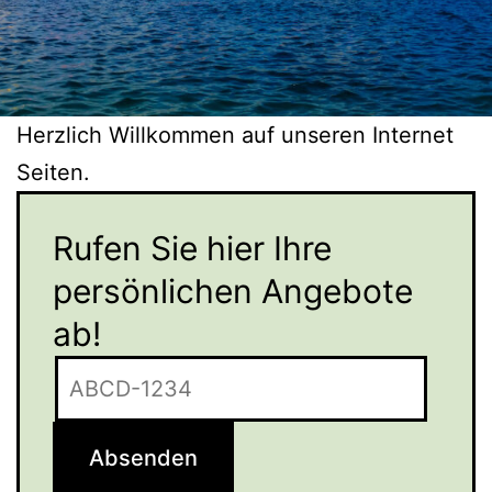
Wickeder
Hellweg
113
Herzlich Willkommen auf unseren Internet
Seiten.
|
Rufen Sie hier Ihre
persönlichen Angebote
Telefon
ab!
0231
1769885
Absenden