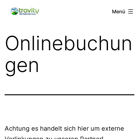
Zum
Menü
Inhalt
springen
Travity
Onlinebuchun
Reisecenter
|
gen
Dortmund
|
Wickeder
Hellweg
113
|
Telefon
Achtung es handelt sich hier um externe
0231