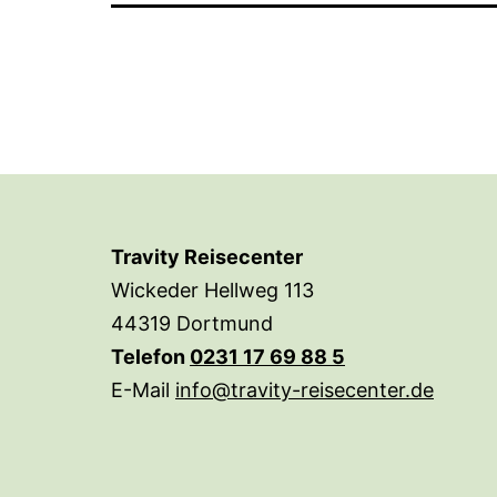
113
|
Telefon
0231
1769885
Travity Reisecenter
Wickeder Hellweg 113
44319 Dortmund
Telefon
0231 17 69 88 5
E-Mail
info@travity-reisecenter.de