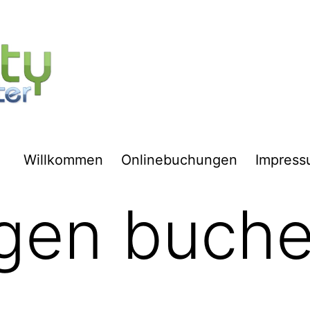
Willkommen
Onlinebuchungen
Impres
gen buch